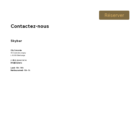
Réserver
Contactez-nous
Skybar
City Concorde
80 route de Longwy
L-8080 Bertrange
(+352) 26 44 14 14
info@skybar.lu
Lundi - 10h - 18h
Mardi au samedi - 10h - 1h