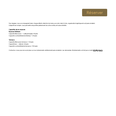
Réserver
Nos équipes vous accompagnent dans chaque détail : sélection du menu, accords mets & vins, organisation logistique et suivi personnalisé.
L’objectif est simple : vous permettre de profiter pleinement de votre soirée, en toute sérénité.
Capacités de nos espaces
Espaces intérieurs
Capacité dîner assis — salle principale : 90 pers
Capacité cocktail dînatoire intérieur : 120 pers
Terrasse
Capacité dîner assis terrasse : 120 pers
Capacité bar — debout : 60 pers
Capacité cocktail dînatoire terrasse : 180 pers
Contactez-nous pour en savoir plus sur nos événements entièrement personnalisés. Les demandes d’événements se font par e-mail à
info@skybar.lu